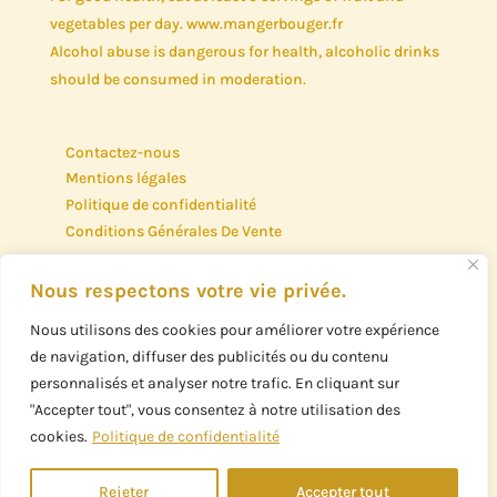
vegetables per day. www.mangerbouger.fr
Alcohol abuse is dangerous for health, alcoholic drinks
should be consumed in moderation.
Contactez-nous
Mentions légales
Politique de confidentialité
Conditions Générales De Vente
Nous respectons votre vie privée.
Contact us
Legal notices
Nous utilisons des cookies pour améliorer votre expérience
Privacy policy
de navigation, diffuser des publicités ou du contenu
Terms and conditions of sale
personnalisés et analyser notre trafic. En cliquant sur
"Accepter tout", vous consentez à notre utilisation des
cookies.
Politique de confidentialité
Design de
Elegant Themes
| Propulsé par
Rejeter
Accepter tout