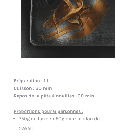
Préparation : 1 h
Cuisson : 30 min
Repos de la pâte à nouilles : 30 min
Proportions pour 6 personnes :
250g de farine + 50g pour le plan de
travail