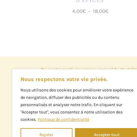
D’ÉPICES
Plage
4,00
€
–
18,00
€
de
prix :
4,00€
à
18,00€
Pour votre santé, mangez au moins 5 fruits et lé
www.mangerbouger.fr
Nous respectons votre vie privée.
L'abus d'alcool est dangereux pour la santé, les b
Nous utilisons des cookies pour améliorer votre expérience
consommer avec modération.
de navigation, diffuser des publicités ou du contenu
personnalisés et analyser notre trafic. En cliquant sur
"Accepter tout", vous consentez à notre utilisation des
For good health, eat at least 5 servings of fruit a
cookies.
Politique de confidentialité
www.mangerbouger.fr
Alcohol abuse is dangerous for health, alcoholi
Rejeter
Accepter tout