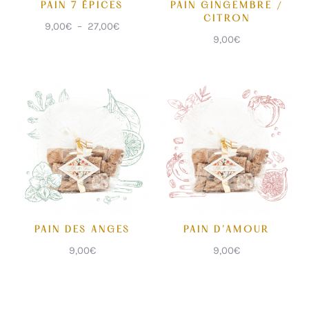
PAIN 7 ÉPICES
PAIN GINGEMBRE /
CITRON
Plage
9,00
€
–
27,00
€
9,00
€
de
prix :
9,00€
à
27,00€
PAIN DES ANGES
PAIN D’AMOUR
9,00
€
9,00
€