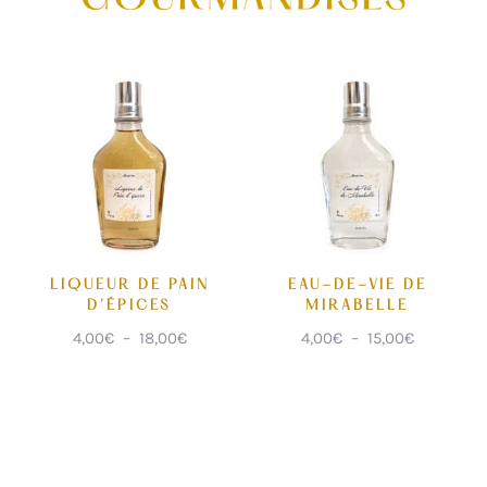
LIQUEUR DE PAIN
EAU-DE-VIE DE
D’ÉPICES
MIRABELLE
Plage
Plage
4,00
€
–
18,00
€
4,00
€
–
15,00
€
de
de
prix :
prix :
4,00€
4,00€
à
à
18,00€
15,00€