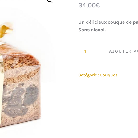
34,00
€
Un délicieux couque de pai
Sans alcool.
QUANTITÉ
AJOUTER A
DE
COUQUE
FIGUES
Catégorie :
Couques