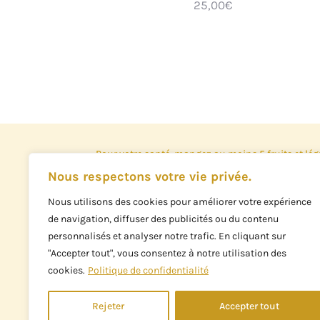
25,00
€
Pour votre santé, mangez au moins 5 fruits et lé
www.mangerbouger.fr
Nous respectons votre vie privée.
L'abus d'alcool est dangereux pour la santé, les b
Nous utilisons des cookies pour améliorer votre expérience
consommer avec modération.
de navigation, diffuser des publicités ou du contenu
personnalisés et analyser notre trafic. En cliquant sur
"Accepter tout", vous consentez à notre utilisation des
For good health, eat at least 5 servings of fruit a
cookies.
Politique de confidentialité
www.mangerbouger.fr
Alcohol abuse is dangerous for health, alcoholi
Rejeter
Accepter tout