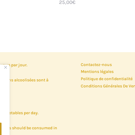
25,00
€
Contactez-nous
gumes par jour.
Mentions légales
Politique de confidentialité
oissons alcoolisées sont à
Conditions Générales De Ve
nd vegetables per day.
c drinks should be consumed in